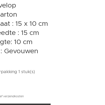
nvelop
Karton
aat : 15 x 10 cm
edte : 15 cm
gte: 10 cm
t : Gevouwen
rpakking 1 stuk(s)
ief verzendkosten