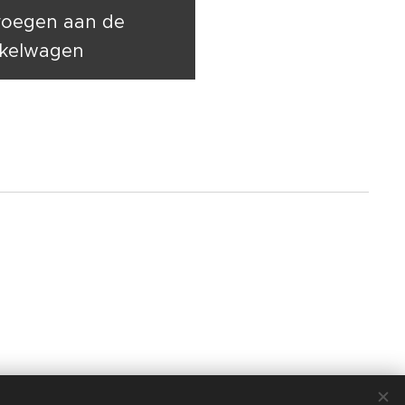
oegen aan de
kelwagen