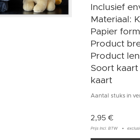
Inclusief e
Materiaal: 
Papier form
Product bre
Product len
Soort kaar
kaart
Aantal stuks in ve
2,95
€
Prijs Incl. BTW
exclus