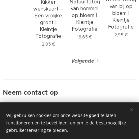
Natuurfotografie
Kikker
van bij op
van hommel
wenskaart –
bloem |
op bloem |
Een vrolijke
Kleintje
Kleintje
groet |
Fotografie
Fotografie
Kleintje
2,95
€
Fotografie
16,65
€
2,95
€
Volgende
Neem contact op
📍
Zonnebloemtuin 10, 2643 NH Pijnacker
Wij gebruiken cookies om onze website goed te laten
📧
kleintjefotografie@hotmail.com
functioneren en te beveiligen, en om je de best mogelijke
📞
0640407882
gebruikerservaring te bieden.