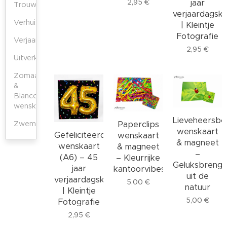
2,95
€
jaar
Trouwkaarten
verjaardagska
Verhuiskaarten
| Kleintje
Fotografie
Verjaardagskaarten
2,95
€
Uitverkoop
Zomaar
&
Blanco
wenskaarten
Lieveheersbe
Zwemdiploma‑kaarten
Paperclips
wenskaart
Gefeliciteerd
wenskaart
& magneet
wenskaart
& magneet
–
(A6) – 45
– Kleurrijke
Geluksbrenge
jaar
kantoorvibes
uit de
verjaardagskaart
5,00
€
natuur
| Kleintje
5,00
€
Fotografie
2,95
€