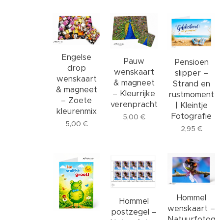
Engelse
Pauw
Pensioen
drop
wenskaart
slipper –
wenskaart
& magneet
Strand en
& magneet
– Kleurrijke
rustmoment
– Zoete
verenpracht
| Kleintje
kleurenmix
Fotografie
5,00
€
5,00
€
2,95
€
Hommel
Hommel
wenskaart –
postzegel –
Natuurfotogr