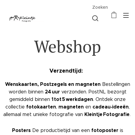
Zoeken
Webshop
Verzendtijd:
Wenskaarten, Postzegels en magneten
Bestellingen
24 uur
worden binnen
verzonden. PostNL bezorgt
1 tot 5 werkdagen
gemiddeld binnen
. Ontdek onze
fotokaarten
magneten
cadeau‑ideeën
collectie
,
en
,
Kleintje Fotografie
allemaal met unieke fotografie van
.
Posters
fotoposter
De productietijd van een
is