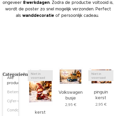
8 werkdagen
ongeveer
. Zodra de productie voltooid is,
wordt de poster zo snel mogelijk verzonden. Perfect
wanddecoratie
als
of persoonlijk cadeau.
Categorieën
Niet in
Niet in
Alle
voorraad
voorraad
producten
pinguïn
Volkswagen
Beterschapskaarten
kerst
busje
Cijfer‑wenskaarten
2,95
€
2,95
€
Condoleancekaarten
kerst