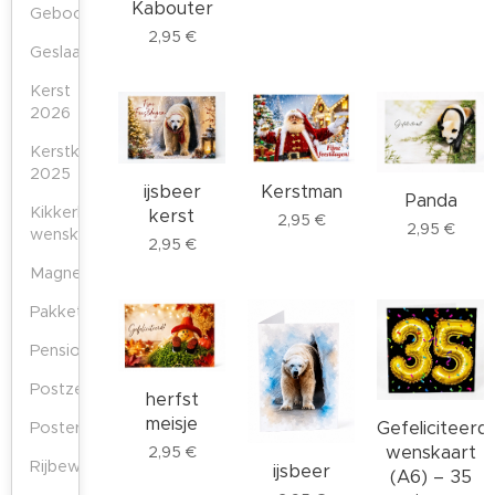
Kabouter
Geboortekaarten
2,95
€
Geslaagd‑kaarten
Kerst
2026
Kerstkaarten
2025
ijsbeer
Kerstman
Panda
Kikkerlijn
kerst
2,95
€
2,95
€
wenskaarten
2,95
€
Magneten
Pakketten
Pensioenkaarten
Postzegels
herfst
meisje
Gefeliciteerd
Poster
wenskaart
2,95
€
Rijbewijs‑kaarten
ijsbeer
(A6) – 35