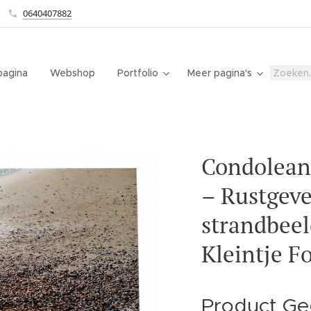
0640407882
agina
Webshop
Portfolio
Meer pagina's
Condolean
– Rustgev
strandbeeld
Kleintje F
Product Ge