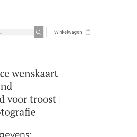
Winkelwagen
ce wenskaart
end
 voor troost |
otografie
gevens: