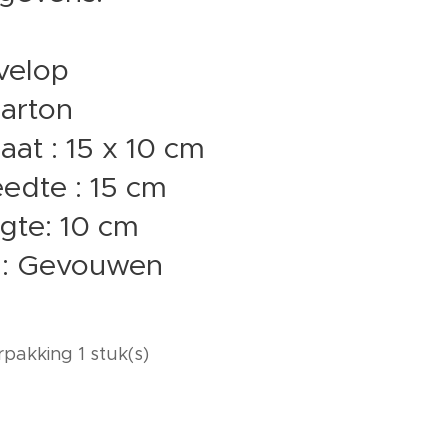
nvelop
Karton
aat : 15 x 10 cm
edte : 15 cm
gte: 10 cm
t : Gevouwen
rpakking 1 stuk(s)