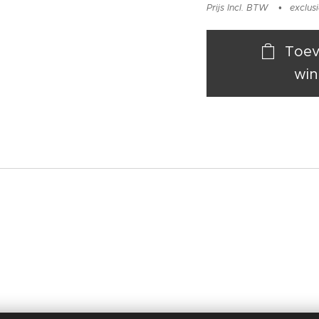
Prijs Incl. BTW
exclus
Toev
win