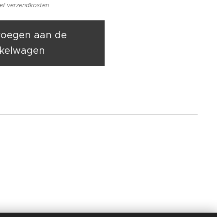
ief verzendkosten
oegen aan de
kelwagen