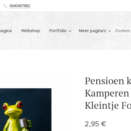
0640407882
agina
Webshop
Portfolio
Meer pagina's
Pensioen k
Kamperen 
Kleintje F
2,95
€