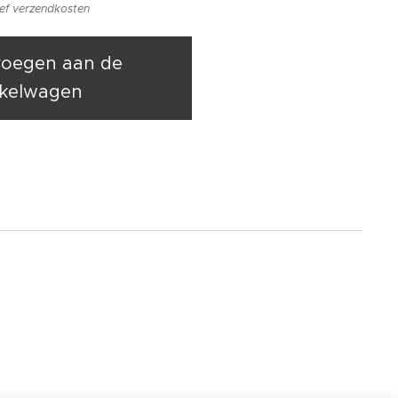
ief verzendkosten
oegen aan de
kelwagen