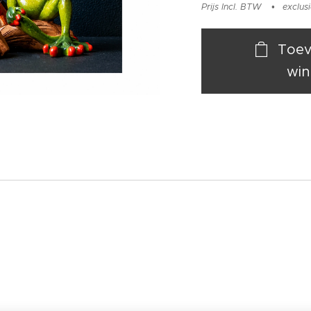
Prijs Incl. BTW
exclus
Toev
win