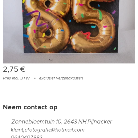
2,75
€
Prijs Incl. BTW
exclusief verzendkosten
Neem contact op
📍
Zonnebloemtuin 10, 2643 NH Pijnacker
📧
kleintjefotografie@hotmail.com
📞
0640407882