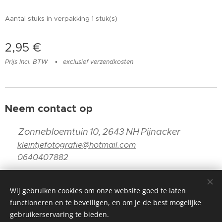
Aantal stuks in verpakking 1 stuk(s)
2,95
€
Prijs Incl. BTW
exclusief verzendkosten
Neem contact op
📍
Zonnebloemtuin 10, 2643 NH Pijnacker
📧
kleintjefotografie@hotmail.com
📞
0640407882
Wij gebruiken cookies om onze website goed te laten
functioneren en te beveiligen, en om je de best mogelijke
KvK 80040640
gebruikerservaring te bieden.
Kleintje fotografie 2024