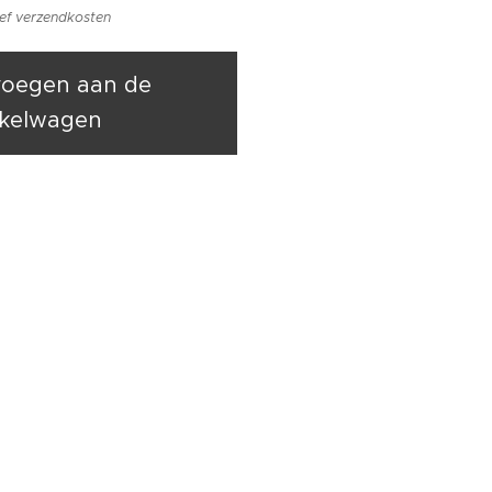
ief verzendkosten
oegen aan de
kelwagen