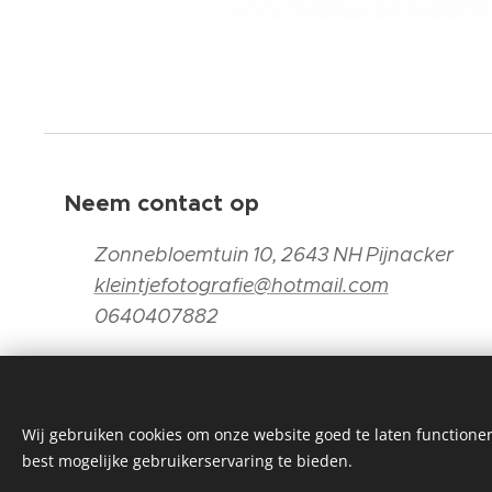
Neem contact op
📍
Zonnebloemtuin 10, 2643 NH Pijnacker
📧
kleintjefotografie@hotmail.com
📞
0640407882
Wij gebruiken cookies om onze website goed te laten functioner
best mogelijke gebruikerservaring te bieden.