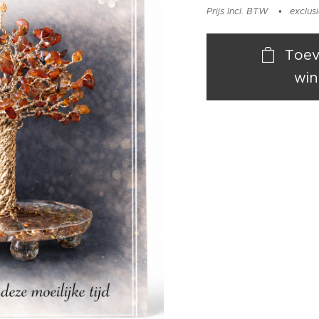
Prijs Incl. BTW
exclus
Toev
win