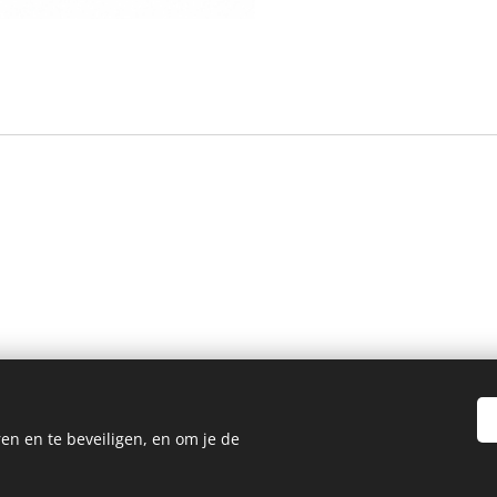
en en te beveiligen, en om je de
KvK 80040640
Kleintje fotografie 2024